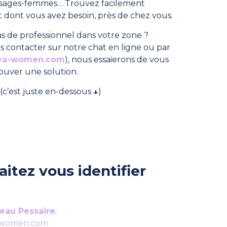
, sages-femmes… Trouvez facilement
dont vous avez besoin, près de chez vous.
s de professionnel dans votre zone ?
s contacter sur notre chat en ligne ou par
ya-women.com
), nous essaierons de vous
rouver une solution.
(c’est juste en-dessous
↓
)
itez vous identifier
eau Pessaire
.
-women.com