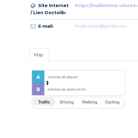
Site internet
https://mailletkine.wixsite
/ Lien Doctolib:
E-mail:
maillet.kine@gmail.com
Map
Traffic
Driving
Walking
Cycling