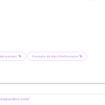
 dei pessari
Formato da MyLittlePessaire
helabardino.com/