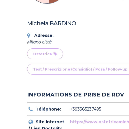
Michela BARDINO
Adresse:
Milano città
Ostetrica
Test / Prescrizione (Consiglio) / Posa / Follow-up
INFORMATIONS DE PRISE DE RDV
Téléphone:
+393385237495
Site internet
https://www.ostetricamic
/ Lien Doctolib: