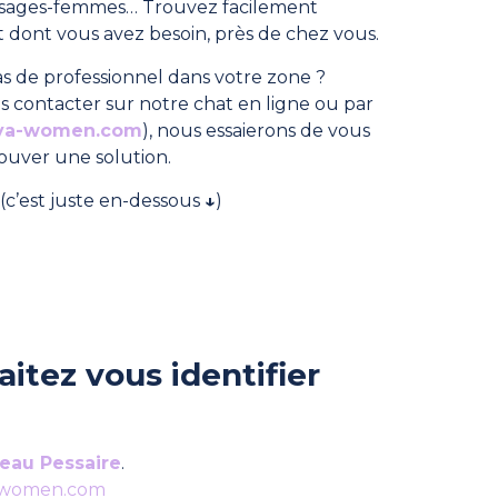
, sages-femmes… Trouvez facilement
dont vous avez besoin, près de chez vous.
s de professionnel dans votre zone ?
s contacter sur notre chat en ligne ou par
ya-women.com
), nous essaierons de vous
rouver une solution.
(c’est juste en-dessous
↓
)
itez vous identifier
eau Pessaire
.
-women.com