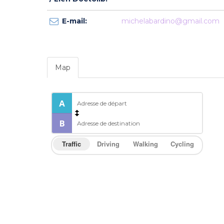
E-mail:
michelabardino@gmail.com
Map
Traffic
Driving
Walking
Cycling