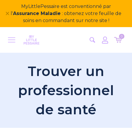
Bienvenue sur notre nouveau site
✕
MyLittlePessaire ! Nous avons hâte d'avoir vos
retours
0
Trouver un
professionnel
de santé