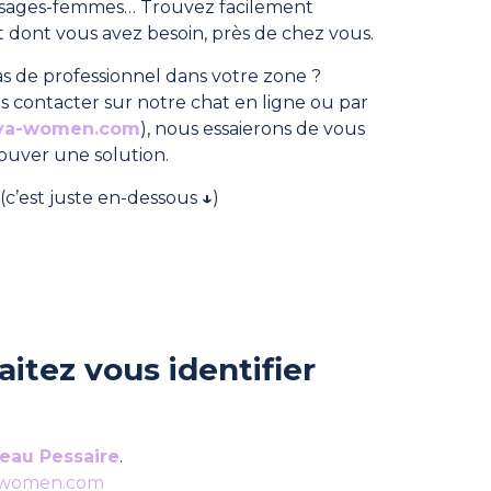
, sages-femmes… Trouvez facilement
dont vous avez besoin, près de chez vous.
s de professionnel dans votre zone ?
s contacter sur notre chat en ligne ou par
ya-women.com
), nous essaierons de vous
rouver une solution.
(c’est juste en-dessous
↓
)
itez vous identifier
eau Pessaire
.
-women.com