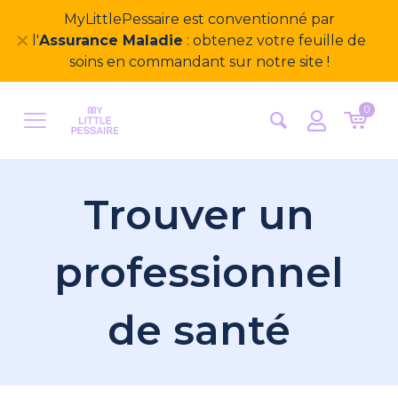
MyLittlePessaire est conventionné par
✕
l'
Assurance Maladie
: obtenez votre feuille de
soins en commandant sur notre site !
0
Trouver un
professionnel
de santé