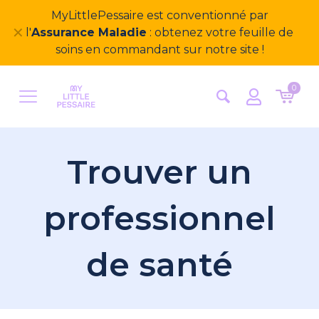
MyLittlePessaire est conventionné par
✕
l'
Assurance Maladie
: obtenez votre feuille de
soins en commandant sur notre site !
0
Trouver un
professionnel
de santé