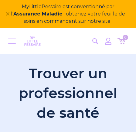
MyLittlePessaire est conventionné par
✕
l'
Assurance Maladie
: obtenez votre feuille de
soins en commandant sur notre site !
0
Trouver un
professionnel
de santé