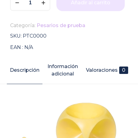
Añadir al carrito
de
prueba
individual
Categoría:
Pesarios de prueba
Cubo
Milex
SKU:
PTC0000
cantidad
EAN :
N/A
Información
Descripción
Valoraciones
0
adicional