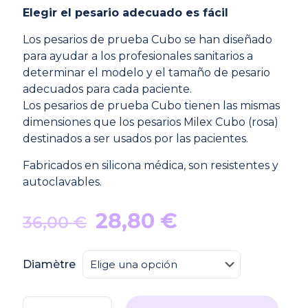
Elegir el pesario adecuado es fácil
Los pesarios de prueba Cubo se han diseñado
para ayudar a los profesionales sanitarios a
determinar el modelo y el tamaño de pesario
adecuados para cada paciente.
Los pesarios de prueba Cubo tienen las mismas
dimensiones que los pesarios Milex Cubo (rosa)
destinados a ser usados por las pacientes.
Fabricados en silicona médica, son resistentes y
autoclavables.
El
El
28,80
€
36,00
€
precio
precio
original
actual
Diamètre
era:
es:
36,00 €.
28,80 €.
Pesario